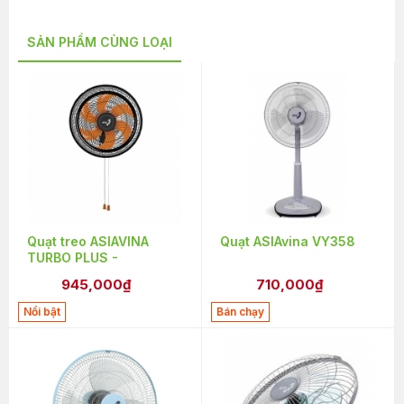
SẢN PHẨM CÙNG LOẠI
Quạt treo ASIAVINA
Quạt ASIAvina VY358
TURBO PLUS -
VY637891(VY6378E2) -
945,000₫
710,000₫
Đen
Nổi bật
Bán chạy