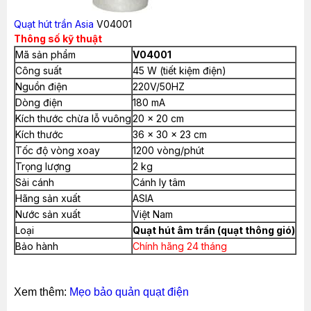
Quạt hút trần
Asia
V04001
Thông số kỹ thuật
Mã sản phẩm
V04001
Công suất
45 W (tiết kiệm điện)
Nguồn điện
220V/50HZ
Dòng điện
180 mA
Kích thước chừa lỗ vuông
20 x 20 cm
Kích thước
36 x 30 x 23 cm
Tốc độ vòng xoay
1200 vòng/phút
Trọng lượng
2 kg
Sải cánh
Cánh ly tâm
Hãng sản xuất
ASIA
Nước sản xuất
Việt Nam
Loại
Quạt hút âm trần (quạt thông gió)
Bảo hành
Chính hãng 24 tháng
Xem thêm:
Mẹo bảo quản quạt điện