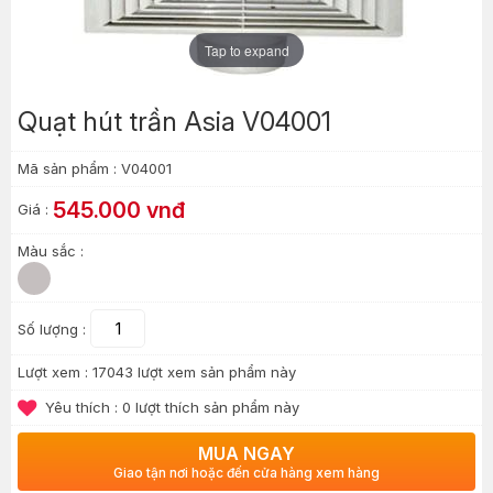
Tap to expand
Quạt hút trần Asia V04001
Mã sản phẩm :
V04001
545.000 vnđ
Giá :
Màu sắc :
Số lượng :
Lượt xem :
17043 lượt xem sản phẩm này
Yêu thích :
0
lượt thích sản phẩm này
MUA NGAY
Giao tận nơi hoặc đến cửa hàng xem hàng