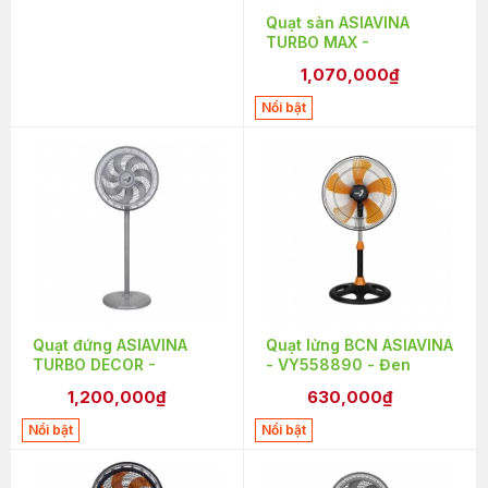
Quạt sàn ASIAVINA
TURBO MAX -
VY646990(VY6467E0)
1,070,000₫
- Xám 100W
Nổi bật
Quạt đứng ASIAVINA
Quạt lửng BCN ASIAVINA
TURBO DECOR -
- VY558890 - Đen
VY659991(VY6599E1) -
1,200,000₫
630,000₫
Xám 110W
Nổi bật
Nổi bật