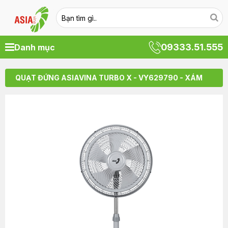
09333.51.555
Danh mục
QUẠT ĐỨNG ASIAVINA TURBO X - VY629790 - XÁM