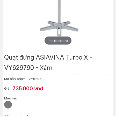
Tap to expand
Quạt đứng ASIAVINA Turbo X -
VY629790 - Xám
Mã sản phẩm :
VY629790
735.000 vnđ
Giá :
Màu sắc :