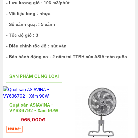
- Lưu lượng gió : 106 m3/phút
- Vật liệu lồng : nhựa
- Số cánh quạt : 5 cánh
- Tốc độ gió : 3
- Điều chỉnh tốc độ : nút vặn
- Bảo hành động cơ : 2 năm tại TTBH của ASIA toàn quốc
SẢN PHẨM CÙNG LOẠI
Quạt sàn ASIAVINA -
VY636792 - Xám 90W
965,000₫
Nổi bật