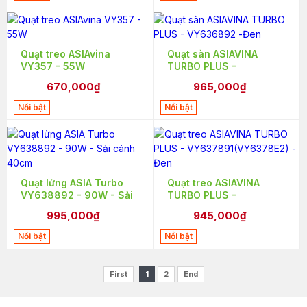
Quạt treo ASIAvina
Quạt sàn ASIAVINA
VY357 - 55W
TURBO PLUS -
VY636892 -Đen
670,000₫
965,000₫
Nổi bật
Nổi bật
Quạt lửng ASIA Turbo
Quạt treo ASIAVINA
VY638892 - 90W - Sải
TURBO PLUS -
cánh 40cm
VY637891(VY6378E2) -
995,000₫
945,000₫
Đen
Nổi bật
Nổi bật
First
1
2
End