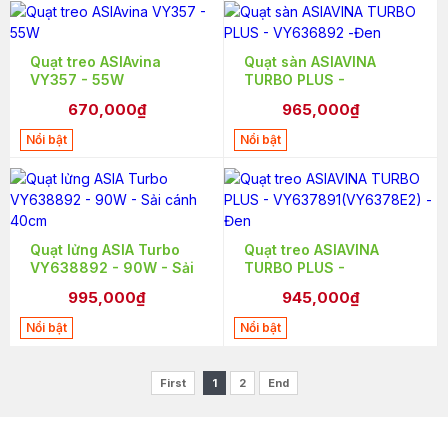
Quạt treo ASIAvina
Quạt sàn ASIAVINA
VY357 - 55W
TURBO PLUS -
VY636892 -Đen
670,000₫
965,000₫
Nổi bật
Nổi bật
Quạt lửng ASIA Turbo
Quạt treo ASIAVINA
VY638892 - 90W - Sải
TURBO PLUS -
cánh 40cm
VY637891(VY6378E2) -
995,000₫
945,000₫
Đen
Nổi bật
Nổi bật
First
1
2
End