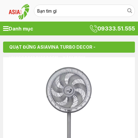
09333.51.555
Danh mục
QUẠT ĐỨNG ASIAVINA TURBO DECOR -
VY659991(VY6599E1) - XÁM 110W