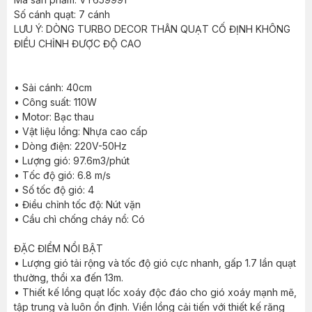
Số cánh quạt: 7 cánh
LƯU Ý: DÒNG TURBO DECOR THÂN QUẠT CỐ ĐỊNH KHÔNG
ĐIỀU CHỈNH ĐƯỢC ĐỘ CAO
• Sải cánh: 40cm
• Công suất: 110W
• Motor: Bạc thau
• Vật liệu lồng: Nhựa cao cấp
• Dòng điện: 220V-50Hz
• Lượng gió: 97.6m3/phút
• Tốc độ gió: 6.8 m/s
• Số tốc độ gió: 4
• Điều chỉnh tốc độ: Nút vặn
• Cầu chì chống cháy nổ: Có
ĐẶC ĐIỂM NỔI BẬT
• Lượng gió tải rộng và tốc độ gió cực nhanh, gấp 1.7 lần quạt
thường, thổi xa đến 13m.
• Thiết kế lồng quạt lốc xoáy độc đáo cho gió xoáy mạnh mẽ,
tập trung và luôn ổn định. Viền lồng cải tiến với thiết kế răng