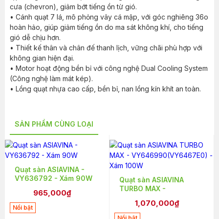
cưa (chevron), giảm bớt tiếng ồn từ gió.
• Cánh quạt 7 lá, mô phỏng vây cá mập, với góc nghiêng 36o
hoàn hảo, giúp giảm tiếng ồn do ma sát không khí, cho tiếng
gió dễ chịu hơn.
• Thiết kế thân và chân đế thanh lịch, vững chãi phù hợp với
không gian hiện đại.
• Motor hoạt động bền bỉ với công nghệ Dual Cooling System
(Công nghệ làm mát kép).
• Lồng quạt nhựa cao cấp, bền bỉ, nan lồng kín khít an toàn.
SẢN PHẨM CÙNG LOẠI
Quạt sàn ASIAVINA -
VY636792 - Xám 90W
Quạt sàn ASIAVINA
TURBO MAX -
965,000₫
VY646990(VY6467E0)
1,070,000₫
- Xám 100W
Nổi bật
Nổi bật