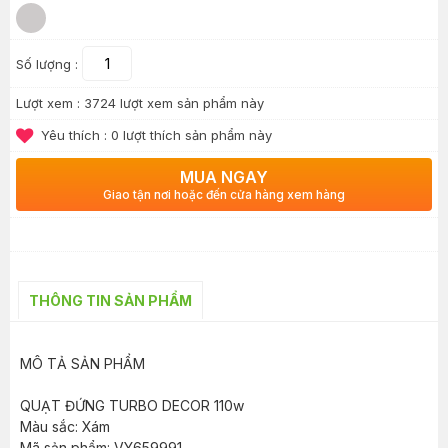
Số lượng :
Lượt xem :
3724 lượt xem sản phẩm này
Yêu thích :
0
lượt thích sản phẩm này
MUA NGAY
Giao tận nơi hoặc đến cửa hàng xem hàng
THÔNG TIN SẢN PHẨM
MÔ TẢ SẢN PHẨM
QUẠT ĐỨNG TURBO DECOR 110w
Màu sắc: Xám
Mã sản phẩm: VY659991