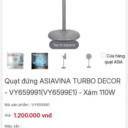
Tap to expand
Tap to expand
Tap to expand
Tap to expand
Tap to expand
Tap to expand
Quạt đứng ASIAVINA TURBO DECOR
- VY659991(VY6599E1) - Xám 110W
Mã sản phẩm :
VY659991
1.200.000 vnđ
Giá :
Màu sắc :