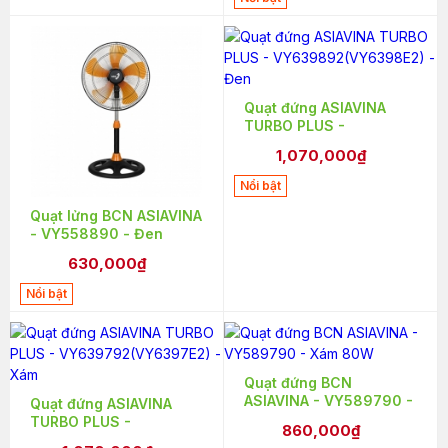
Quạt đứng ASIAVINA
TURBO PLUS -
VY639892(VY6398E2)
1,070,000₫
- Đen
Nổi bật
Quạt lửng BCN ASIAVINA
- VY558890 - Đen
630,000₫
Nổi bật
Quạt đứng BCN
ASIAVINA - VY589790 -
Quạt đứng ASIAVINA
Xám 80W
TURBO PLUS -
860,000₫
VY639792(VY6397E2) -