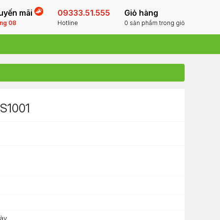
uyến mãi
09333.51.555
Giỏ hàng
ng 08
Hotline
0 sản phẩm trong giỏ
QS1001
này