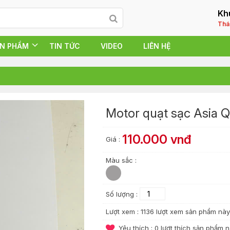
Kh
Thá
N PHẨM
TIN TỨC
VIDEO
LIÊN HỆ
Motor quạt sạc Asia 
110.000 vnđ
Giá :
Màu sắc :
Số lượng :
Lượt xem :
1136 lượt xem sản phẩm này
Yêu thích :
0
lượt thích sản phẩm 