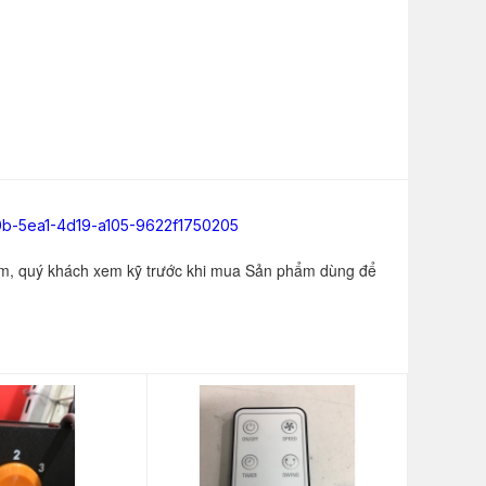
-5ea1-4d19-a105-9622f1750205​
ắm, quý khách xem kỹ trước khi mua Sản phẩm dùng để 