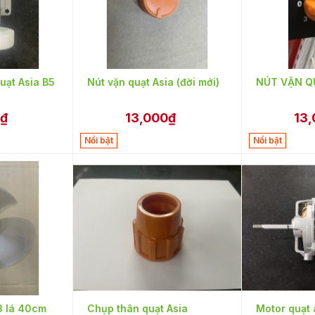
uạt Asia B5
Nút vặn quạt Asia (đời mới)
NÚT VẶN Q
0₫
13,000₫
13
Nổi bật
Nổi bật
3 lá 40cm
Chụp thân quạt Asia
Motor quạt 