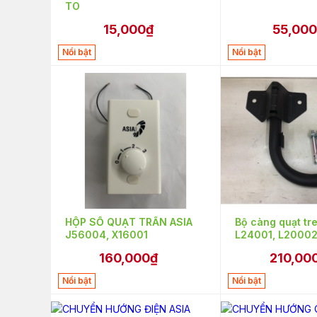
TO
15,000₫
55,000
Nổi bật
Nổi bật
HỘP SỐ QUẠT TRẦN ASIA
Bộ càng quạt tr
J56004, X16001
L24001, L2000
160,000₫
210,00
Nổi bật
Nổi bật