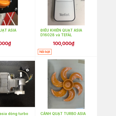
UẠT ASIA
ĐIỀU KHIỂN QUẠT ASIA
D16028 và TEFAL
,000₫
100,000₫
Nổi bật
asia dòng turbo
CÁNH QUẠT TURBO ASIA