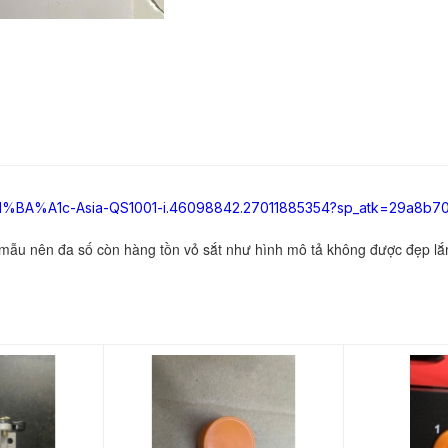
1%BA%A1c-Asia-QS1001-i.46098842.27011885354?sp_atk=29a8b70b
 mẫu nên đa số còn hàng tồn vỏ sắt như hình mô tả không được đẹp l