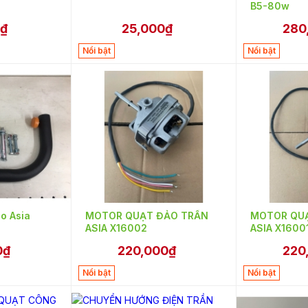
B5-80w
₫
25,000₫
280
Nổi bật
Nổi bật
eo Asia
MOTOR QUẠT ĐẢO TRẦN
MOTOR QU
2
ASIA X16002
ASIA X1600
0₫
220,000₫
220
Nổi bật
Nổi bật