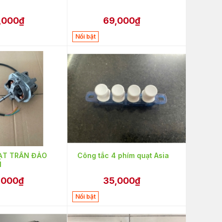
,000₫
69,000₫
Nổi bật
ẠT TRẦN ĐẢO
Công tắc 4 phím quạt Asia
1
,000₫
35,000₫
Nổi bật