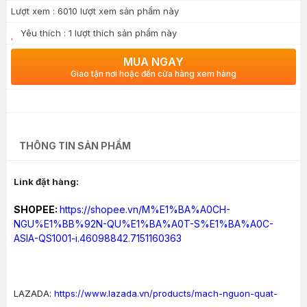
Lượt xem :
6010 lượt xem sản phẩm này
Yêu thích :
1
lượt thích sản phẩm này
MUA NGAY
Giao tận nơi hoặc đến cửa hàng xem hàng
THÔNG TIN SẢN PHẨM
Link đặt hàng:
SHOPEE:
https://shopee.vn/M%E1%BA%A0CH-
NGU%E1%BB%92N-QU%E1%BA%A0T-S%E1%BA%A0C-
ASIA-QS1001-i.46098842.7151160363
LAZADA:
https://www.lazada.vn/products/mach-nguon-quat-