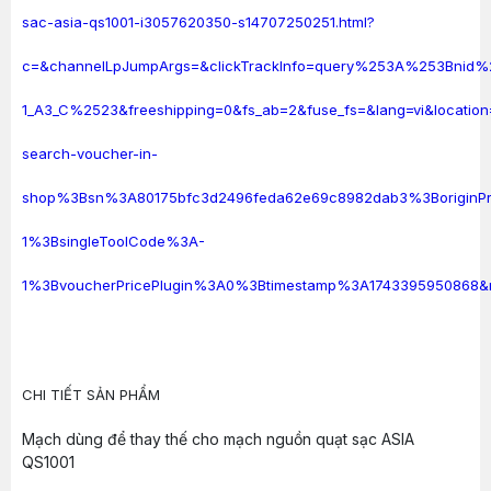
sac-asia-qs1001-i3057620350-s14707250251.html?
c=&channelLpJumpArgs=&clickTrackInfo=query%253A%253Bni
1_A3_C%2523&freeshipping=0&fs_ab=2&fuse_fs=&lang=vi&loc
search-voucher-in-
shop%3Bsn%3A80175bfc3d2496feda62e69c8982dab3%3BoriginPr
1%3BsingleToolCode%3A-
1%3BvoucherPricePlugin%3A0%3Btimestamp%3A1743395950868&rat
CHI TIẾT SẢN PHẨM
Mạch dùng để thay thế cho mạch nguồn quạt sạc ASIA
QS1001